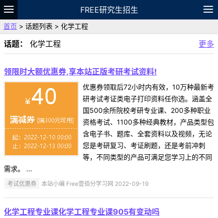
FREE研究生招生
首页
> 话题列表 > 化学工程
题库
故事
专题
APP
笔记
论坛
话题：
化学工程
更多
VIP
资料
领限时大额优惠券,享本站正版考研考试资料!
优惠券领取后72小时内有效，10万种最新考
研考试考证类电子打印资料任你选。涵盖全
国500余所院校考研专业课、200多种职业
资格考试、1100多种经典教材，产品类型包
含电子书、题库、全套资料以及视频，无论
您是考研复习、考证刷题，还是考前冲刺
等，不同类型的产品可满足您学习上的不同
需求。 ...
考试优惠券
本站小编 Free壹佰分学习网 2022-09-19
化学工程专业课化学工程专业课905有变动吗