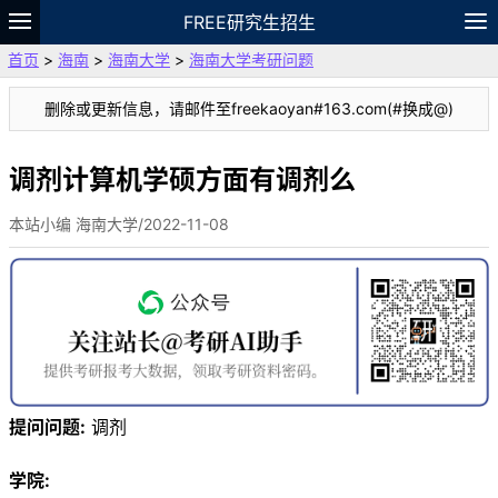
FREE研究生招生
首页
>
海南
>
海南大学
>
海南大学考研问题
题库
故事
专题
APP
笔记
论坛
删除或更新信息，请邮件至freekaoyan#163.com(#换成@)
VIP
资料
调剂计算机学硕方面有调剂么
本站小编 海南大学/2022-11-08
提问问题:
调剂
学院: