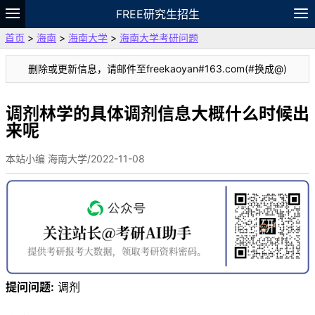
FREE研究生招生
首页
>
海南
>
海南大学
>
海南大学考研问题
题库
故事
专题
APP
笔记
论坛
删除或更新信息，请邮件至freekaoyan#163.com(#换成@)
VIP
资料
调剂林学的具体调剂信息大概什么时候出
来呢
本站小编 海南大学/2022-11-08
提问问题:
调剂