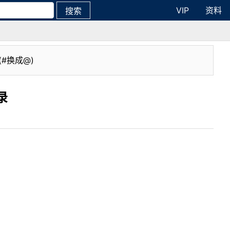
VIP
资料
搜索
(#换成@)
录