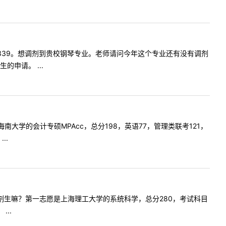
试成绩是339。想调剂到贵校钢琴专业。老师请问今年这个专业还有没有调剂
申请。 ...
愿报海南大学的会计专硕MPAcc，总分198，英语77，管理类联考121，
..
年接受调剂生嘛？第一志愿是上海理工大学的系统科学，总分280，考试科目
..