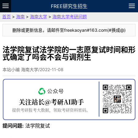
FREE研究生招生
首页
>
海南
>
海南大学
>
海南大学考研问题
题库
故事
专题
APP
笔记
论坛
删除或更新信息，请邮件至freekaoyan#163.com(#换成@)
VIP
资料
法学院复试法学院的一志愿复试时间和形
式确定了吗会不会与调剂生
本站小编 海南大学/2022-11-08
提问问题:
法学院复试