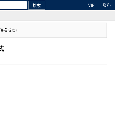
VIP
资料
搜索
(#换成@)
式