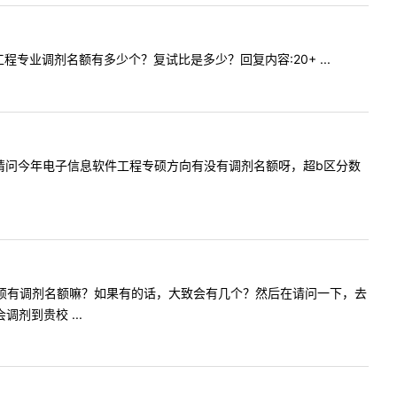
信工程专业调剂名额有多少个？复试比是多少？回复内容:20+ ...
老师您好，请问今年电子信息软件工程专硕方向有没有调剂名额呀，超b区分数
今年数学学硕有调剂名额嘛？如果有的话，大致会有几个？然后在请问一下，去
剂到贵校 ...