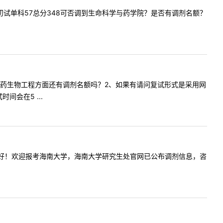
学专业，初试单科57总分348可否调到生命科学与药学院？是否有调剂名额？
物工程与医药生物工程方面还有调剂名额吗？2、如果有请问复试形式是采用网
会在5 ...
复内容:您好！欢迎报考海南大学，海南大学研究生处官网已公布调剂信息，咨