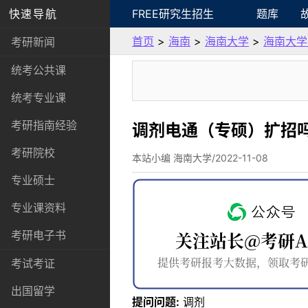
快速导航
FREE研究生招生
题库
首页
>
海南
>
海南大学
>
海南大学
考研新闻
统考公共课
统考专业课
考研指南经验
调剂电通（专硕）扩招
考研院校
本站小编 海南大学/2022-11-08
专业硕士
专业课资料
考研电子书
考试考证
出国留学
提问问题:
调剂