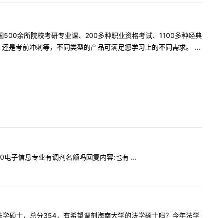
500余所院校考研专业课、200多种职业资格考试、1100多种经典
是考前冲刺等，不同类型的产品可满足您学习上的不同需求。 ...
400电子信息专业有调剂名额吗回复内容:也有 ...
上海某校法学硕士，总分354，有希望调剂海南大学的法学硕士吗？今年法学