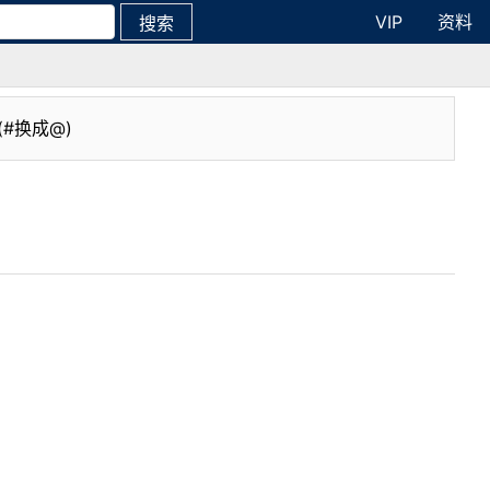
VIP
资料
搜索
(#换成@)