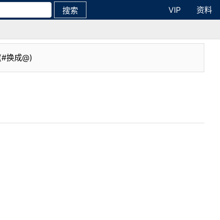
VIP
资料
搜索
(#换成@)