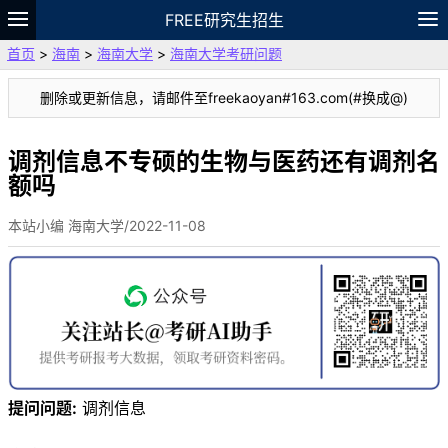
FREE研究生招生
首页
>
海南
>
海南大学
>
海南大学考研问题
题库
故事
专题
APP
笔记
论坛
删除或更新信息，请邮件至freekaoyan#163.com(#换成@)
VIP
资料
调剂信息不专硕的生物与医药还有调剂名
额吗
本站小编 海南大学/2022-11-08
提问问题:
调剂信息