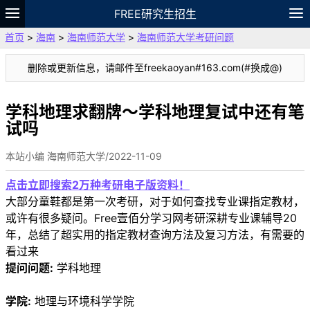
FREE研究生招生
首页
>
海南
>
海南师范大学
>
海南师范大学考研问题
题库
故事
专题
APP
笔记
论坛
删除或更新信息，请邮件至freekaoyan#163.com(#换成@)
VIP
资料
学科地理求翻牌～学科地理复试中还有笔
试吗
本站小编 海南师范大学/2022-11-09
点击立即搜索2万种考研电子版资料！
大部分童鞋都是第一次考研，对于如何查找专业课指定教材，
或许有很多疑问。Free壹佰分学习网考研深耕专业课辅导20
年，总结了超实用的指定教材查询方法及复习方法，有需要的
看过来
提问问题:
学科地理
学院:
地理与环境科学学院