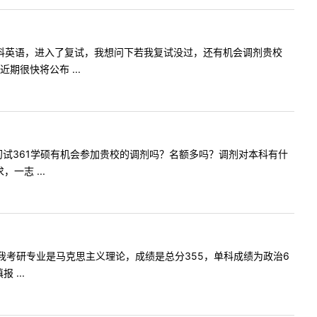
华中师大学科英语，进入了复试，我想问下若我复试没过，还有机会调剂贵校
很快将公布 ...
容:老师初试361学硕有机会参加贵校的调剂吗？名额多吗？调剂对本科有什
志 ...
师您好！我考研专业是马克思主义理论，成绩是总分355，单科成绩为政治6
...