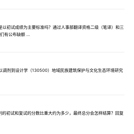
贵校调剂时是以初试成绩为主要标准吗？通过人事部翻译资格二级（笔译）和三
公布缺额 ...
学专业可以调剂到设计学（130500）地域民族建筑保护与文化生态环境研究
请问今年调剂的初试和复试的分数比重大约为多少，最终总分会怎样结算？回复