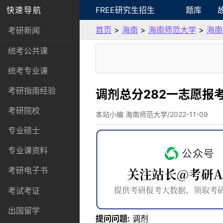
快速导航
FREE研究生招生
题库
首页
>
海南
>
海南师范大学
>
海南
考研新闻
统考公共课
统考专业课
考研指南经验
调剂总分282一志愿报
考研院校
本站小编 海南师范大学/2022-11-09
专业硕士
专业课资料
考研电子书
考试考证
出国留学
提问问题:
调剂