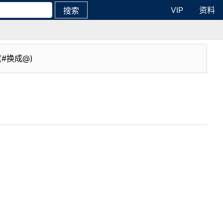
VIP
资料
搜索
(#换成@)