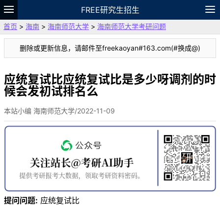
FREE研究生招生
首页
>
海南
>
海南师范大学
>
海南师范大学考研问题
题库
故事
专题
APP
笔记
论坛
删除或更新信息，请邮件至freekaoyan#163.com(#换成@)
VIP
资料
应统复试比应统复试比是多少呀调剂的时
候会发初试排名么
本站小编 海南师范大学/2022-11-09
提问问题:
应统复试比