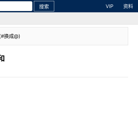
VIP
资料
搜索
(#换成@)
和