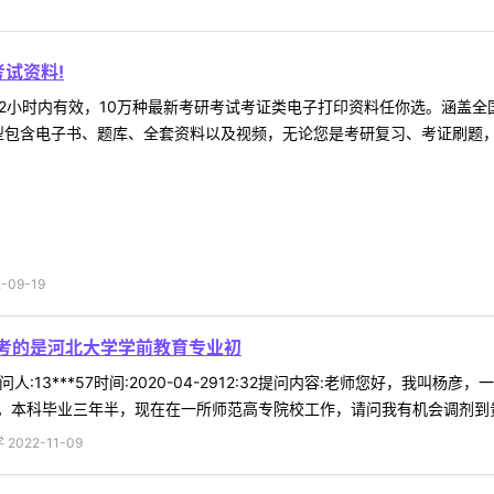
试资料!
2小时内有效，10万种最新考研考试考证类电子打印资料任你选。涵盖全国
型包含电子书、题库、全套资料以及视频，无论您是考研复习、考证刷题，还
09-19
考的是河北大学学前教育专业初
人:13***57时间:2020-04-2912:32提问内容:老师您好，我
3,。本科毕业三年半，现在在一所师范高专院校工作，请问我有机会调剂到贵校
022-11-09