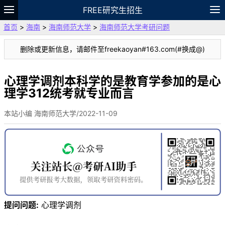
FREE研究生招生
首页
>
海南
>
海南师范大学
>
海南师范大学考研问题
题库
故事
专题
APP
笔记
论坛
删除或更新信息，请邮件至freekaoyan#163.com(#换成@)
VIP
资料
心理学调剂本科学的是教育学参加的是心
理学312统考就专业而言
本站小编 海南师范大学/2022-11-09
提问问题:
心理学调剂