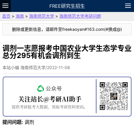
FREE研究生招生
首页
>
海南
>
海南师范大学
>
海南师范大学考研问题
题库
故事
专题
APP
笔记
论坛
删除或更新信息，请邮件至freekaoyan#163.com(#换成@)
VIP
资料
调剂一志愿报考中国农业大学生态学专业
总分295有机会调剂到生
本站小编 海南师范大学/2022-11-08
提问问题:
调剂