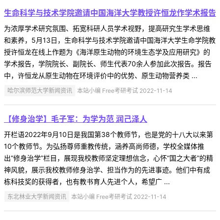
生命科学与技术学院邀请中国海洋大学教授许恒龙作学术报告
为浓厚学术研究氛围、拓宽科研人员学术视野，提高研究生学术思维
和素养，5月13日，生命科学与技术学院邀请中国海洋大学生命学院教
授许恒龙在线上作题为《海洋原生动物的环境生态学及应用研究》的
学术报告，学院院长、副院长、师生代表70余人参加此次报告。报告
中，许恒龙从原生动物在环境评价中的优势、原生动物营养类 ...
哈尔滨师范大学新闻资讯
本站小编 Free考研考试 2022-11-14
【修身治学】毛子军：为学为范 润己泽人
开栏语2022年9月10日是我国第38个教师节，也是党的十八大以来第
10个教师节。为弘扬尊师重教传统，涵养高尚师德，学校全媒体推
出“修身治学”栏目，展现我校教师坚定理想信念，心怀“国之大者”的精
神风貌，展示我校教师修身治学、担当作为的先进事迹。他们中有成
栋科技奖的获得者，也有教书育人先进个人，希望广 ...
东北林业大学新闻资讯
本站小编 Free考研考试 2022-11-14