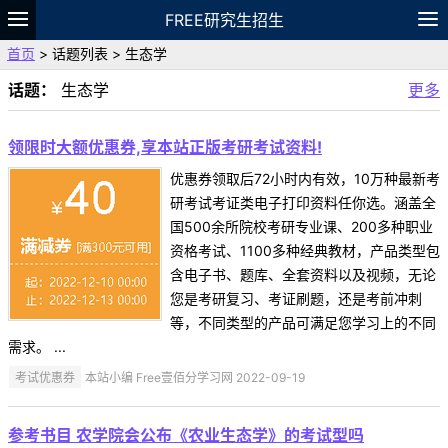
FREE研究生招生
首页
> 话题列表 > 生态学
题库
故事
专题
APP
笔记
论坛
话题：
生态学
更多
VIP
资料
领限时大额优惠券,享本站正版考研考试资料!
优惠券领取后72小时内有效，10万种最新考
研考试考证类电子打印资料任你选。涵盖全
国500余所院校考研专业课、200多种职业
资格考试、1100多种经典教材，产品类型包
含电子书、题库、全套资料以及视频，无论
您是考研复习、考证刷题，还是考前冲刺
等，不同类型的产品可满足您学习上的不同
需求。 ...
考试优惠券
本站小编 Free壹佰分学习网 2022-09-19
参考书目 农学院会公布《农业生态学》的考试型吗