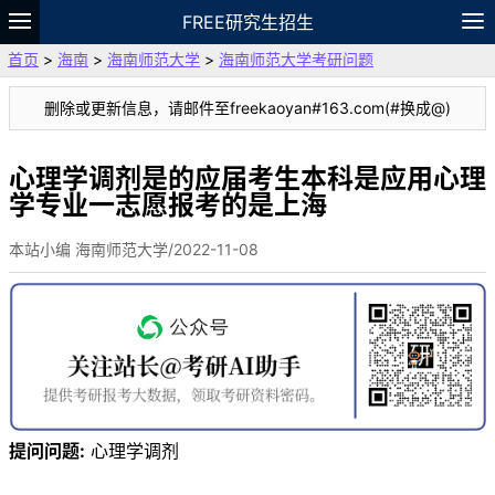
FREE研究生招生
首页
>
海南
>
海南师范大学
>
海南师范大学考研问题
题库
故事
专题
APP
笔记
论坛
删除或更新信息，请邮件至freekaoyan#163.com(#换成@)
VIP
资料
心理学调剂是的应届考生本科是应用心理
学专业一志愿报考的是上海
本站小编 海南师范大学/2022-11-08
提问问题:
心理学调剂