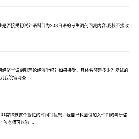
术设计专业是否接受初试外语科目为203日语的考生调剂回复内容:我校不接收
请问接受应用经济学调剂到理论经济学吗？如果接受，具体名额是多少？复试的
院官网查 ...
你们辛苦啦！非常抱歉这个繁忙的时间打扰您，我自己也尝试加入你们的考研咨
老师可以啦 ...