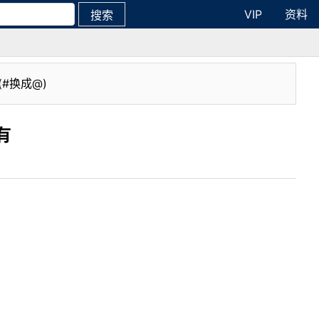
VIP
资料
搜索
(#换成@)
有