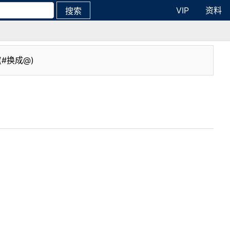
VIP
资料
搜索
(#换成@)