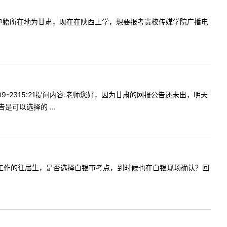
一下，本人户籍所在地为甘肃，现在在陕西上学，想要报考贵校传媒学院广播电
09-2315:21提问内容:老师您好，因为甘肃的网报公告还未出，明天
可以选择的 ...
户籍，白银工作的往届生，是否选择白银市考点，到时候也在白银现场确认？回