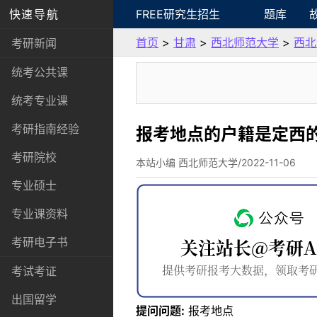
快速导航
FREE研究生招生
题库
首页
>
甘肃
>
西北师范大学
>
西北
考研新闻
统考公共课
统考专业课
考研指南经验
报考地点的户籍是定西的
考研院校
本站小编 西北师范大学/2022-11-06
专业硕士
专业课资料
考研电子书
考试考证
出国留学
提问问题:
报考地点