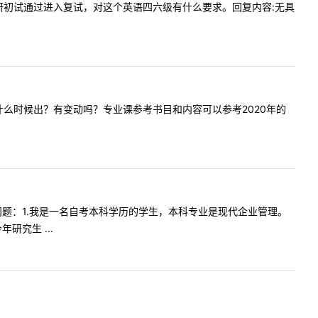
。就那考研初试通过进入复试，对这个英语四六级有什么要求。回复内容:无具
出，预计什么时候出？有变动吗？专业课参考书目和内容可以参考2020年的
咨询如下问题：1.我是一名自考本科学历的学生，本科专业是现代企业管理。
究生 ...