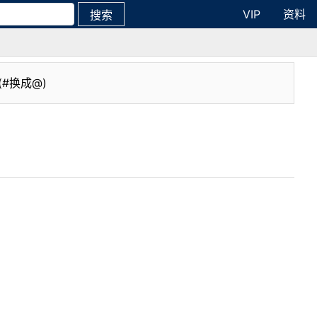
VIP
资料
搜索
(#换成@)