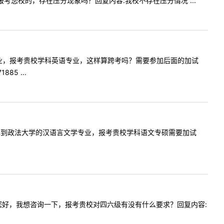
志愿报考您校的，存在压分现象吗？回复内容:我校不存在压分情况 ...
科是英语专业，报考贵校学科英语专业，这样算跨考吗？需要参加后面的加试
5 ...
我是专升本到政法大学的汉语言文学专业，报考贵校学科语文专硕需要加试
容:老师您好，我想咨询一下，报考贵校对四六级有没有什么要求？回复内容: