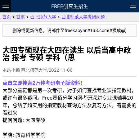
FREE研究生招生
首页
>
甘肃
>
西北师范大学
>
西北师范大学考研问题
题库
故事
专题
APP
笔记
论坛
删除或更新信息，请邮件至freekaoyan#163.com(#换成@)
VIP
资料
大四专硕现在大四在读生 以后当高中政
治 报考 专硕 学科（思
本站小编 西北师范大学/2022-11-06
点击立即搜索2万种考研电子版资料！
大部分童鞋都是第一次考研，对于如何查找专业课指定教材，
或许有很多疑问。Free壹佰分学习网考研深耕专业课辅导20
年，总结了超实用的指定教材查询方法及复习方法，有需要的
看过来
提问问题:
大四专硕
学院:
教育科学学院