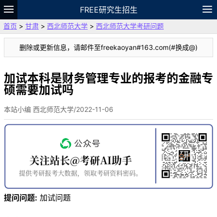
FREE研究生招生
首页
>
甘肃
>
西北师范大学
>
西北师范大学考研问题
题库
故事
专题
APP
笔记
论坛
删除或更新信息，请邮件至freekaoyan#163.com(#换成@)
VIP
资料
加试本科是财务管理专业的报考的金融专
硕需要加试吗
本站小编 西北师范大学/2022-11-06
提问问题:
加试问题