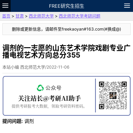
FREE研究生招生
首页
>
甘肃
>
西北师范大学
>
西北师范大学考研问题
题库
故事
专题
APP
笔记
论坛
删除或更新信息，请邮件至freekaoyan#163.com(#换成@)
VIP
资料
调剂的一志愿的山东艺术学院戏剧专业广
播电视艺术方向总分355
本站小编 西北师范大学/2022-11-06
提问问题:
调剂