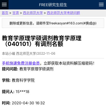
FREE研究生招生
首页
>
甘肃
>
西北师范大学
>
西北师范大学考研问题
题库
故事
专题
APP
笔记
论坛
删除或更新信息，请邮件至freekaoyan#163.com(#换成@)
VIP
资料
教育学原理学硕调剂教育学原理
（040101）有调剂名额
本站小编 西北师范大学/2022-11-06
手机快速免费注册会员
，立即获取本站资料解压缩密码！
提问问题:
教育学原理学硕调剂
学院:
教育科学学院
提问人:
15***18
时间:
2020-04-30 16:32