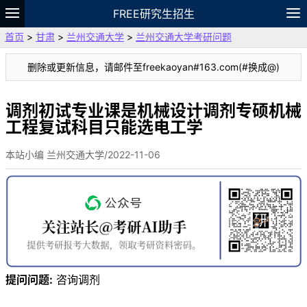
FREE研究生招生
首页
>
甘肃
>
兰州交通大学
>
兰州交通大学考研问题
题库
故事
专题
APP
笔记
论坛
删除或更新信息，请邮件至freekaoyan#163.com(#换成@)
VIP
资料
调剂初试专业课是机械设计调剂专硕机械
工程复试科目只能选电工学
本站小编 兰州交通大学/2022-11-06
提问问题:
咨询调剂