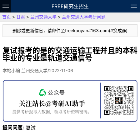
FREE研究生招生
首页
>
甘肃
>
兰州交通大学
>
兰州交通大学考研问题
题库
故事
专题
APP
笔记
论坛
删除或更新信息，请邮件至freekaoyan#163.com(#换成@)
VIP
资料
复试报考的是的交通运输工程并且的本科
毕业的专业是轨道交通信号
本站小编 兰州交通大学/2022-11-06
提问问题:
复试