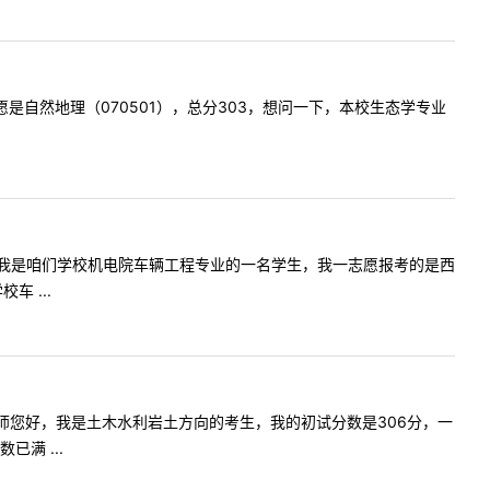
第一志愿是自然地理（070501），总分303，想问一下，本校生态学专业
师，您好！我是咱们学校机电院车辆工程专业的一名学生，我一志愿报考的是西
 ...
内容:老师您好，我是土木水利岩土方向的考生，我的初试分数是306分，一
满 ...