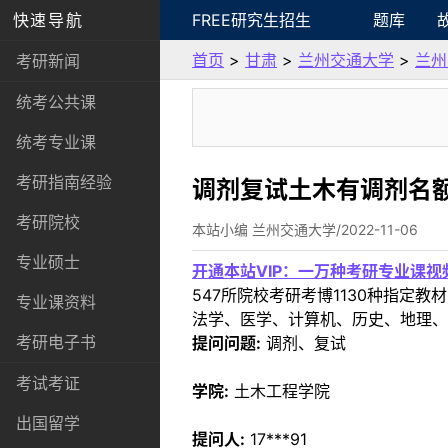
快速导航
FREE研究生招生
题库
首页
>
甘肃
>
兰州交通大学
>
兰州
考研新闻
统考公共课
统考专业课
考研指南经验
调剂复试土木有调剂名
考研院校
本站小编 兰州交通大学/2022-11-06
专业硕士
开通本站VIP：一万种考研专业课
547所院校考研考博1130种指
专业课资料
法学、医学、计算机、历史、地理、
考研电子书
提问问题:
调剂、复试
考试考证
学院:
土木工程学院
出国留学
提问人:
17***91