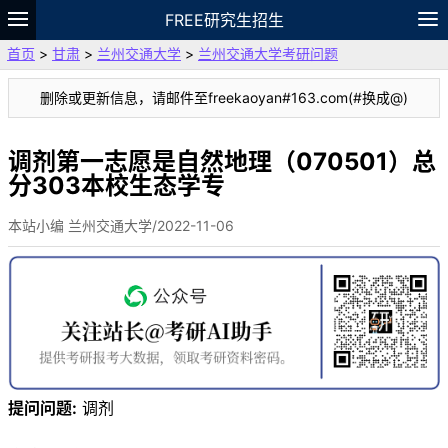
FREE研究生招生
首页
>
甘肃
>
兰州交通大学
>
兰州交通大学考研问题
题库
故事
专题
APP
笔记
论坛
删除或更新信息，请邮件至freekaoyan#163.com(#换成@)
VIP
资料
调剂第一志愿是自然地理（070501）总
分303本校生态学专
本站小编 兰州交通大学/2022-11-06
提问问题:
调剂