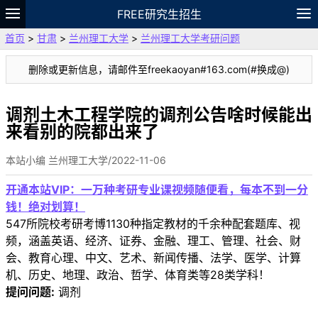
FREE研究生招生
首页
>
甘肃
>
兰州理工大学
>
兰州理工大学考研问题
题库
故事
专题
APP
笔记
论坛
删除或更新信息，请邮件至freekaoyan#163.com(#换成@)
VIP
资料
调剂土木工程学院的调剂公告啥时候能出
来看别的院都出来了
本站小编 兰州理工大学/2022-11-06
开通本站VIP：一万种考研专业课视频随便看，每本不到一分
钱！绝对划算！
547所院校考研考博1130种指定教材的千余种配套题库、视
频，涵盖英语、经济、证券、金融、理工、管理、社会、财
会、教育心理、中文、艺术、新闻传播、法学、医学、计算
机、历史、地理、政治、哲学、体育类等28类学科！
提问问题:
调剂