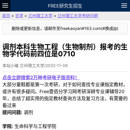
FREE研究生招生
首页
>
甘肃
>
兰州理工大学
>
兰州理工大学考研问题
题库
故事
专题
APP
笔记
论坛
删除或更新信息，请邮件至freekaoyan#163.com(#换成@)
VIP
资料
调剂本科生物工程（生物制剂）报考的生
物学代码前四位是0710
本站小编 兰州理工大学/2022-11-06
点击立即搜索2万种考研电子版资料！
大部分童鞋都是第一次考研，对于如何查找专业课指定教材，
或许有很多疑问。Free壹佰分学习网考研深耕专业课辅导20
年，总结了超实用的指定教材查询方法及复习方法，有需要的
看过来
提问问题:
调剂
学院:
生命科学与工程学院