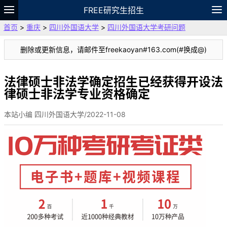
FREE研究生招生
首页
>
重庆
>
四川外国语大学
>
四川外国语大学考研问题
题库
故事
专题
APP
笔记
论坛
删除或更新信息，请邮件至freekaoyan#163.com(#换成@)
VIP
资料
法律硕士非法学确定招生已经获得开设法
律硕士非法学专业资格确定
本站小编 四川外国语大学/2022-11-08