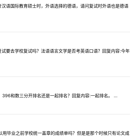
问贵校，报考汉语国际教育硕士时，外语选择的德语，请问复试时外语也是德语
今年考研复试要去学校复试吗？法语语言文学是否考英语口语？回复内容:今年
专业，396和数三分开排名还是一起排名？回复内容:一起排名。 ...
，请问我可以用毕业之前学校统一盖章的成绩单吗？但是是那个时候只有论文成