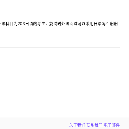
请问初试外语科目为203日语的考生，复试时外语面试可以采用日语吗？谢谢
关于我们
联系我们
电子邮件