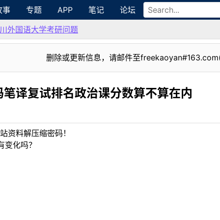
故事
专题
APP
笔记
论坛
川外国语大学考研问题
删除或更新信息，请邮件至freekaoyan#163.com
吗笔译复试排名政治课分数算不算在内
站资料解压缩密码！
有变化吗？