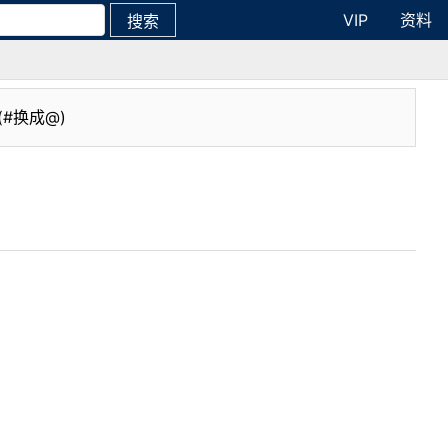
VIP
资料
搜索
(#换成@)