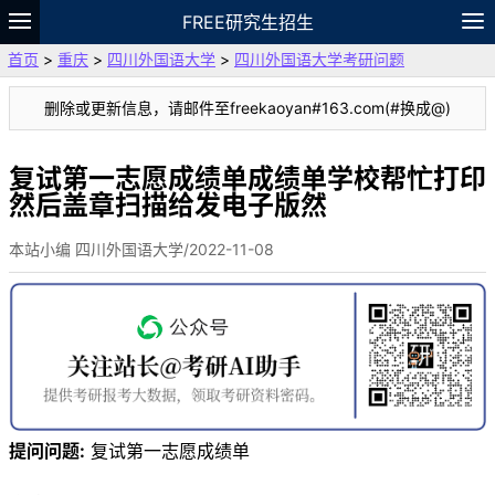
FREE研究生招生
首页
>
重庆
>
四川外国语大学
>
四川外国语大学考研问题
题库
故事
专题
APP
笔记
论坛
删除或更新信息，请邮件至freekaoyan#163.com(#换成@)
VIP
资料
复试第一志愿成绩单成绩单学校帮忙打印
然后盖章扫描给发电子版然
本站小编 四川外国语大学/2022-11-08
提问问题:
复试第一志愿成绩单