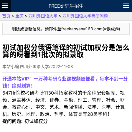
FREE研究生招生
首页
>
重庆
>
四川外国语大学
>
四川外国语大学考研问题
题库
故事
专题
APP
笔记
论坛
删除或更新信息，请邮件至freekaoyan#163.com(#换成@)
VIP
资料
初试加权分俄语笔译的初试加权分是怎么
算的呀看到1批次的拟录取
本站小编 四川外国语大学/2022-11-08
开通本站VIP：一万种考研专业课视频随便看，每本不到一分
钱！绝对划算！
547所院校考研考博1130种指定教材的千余种配套题库、视
频，涵盖英语、经济、证券、金融、理工、管理、社会、财
会、教育心理、中文、艺术、新闻传播、法学、医学、计算
机、历史、地理、政治、哲学、体育类等28类学科！
提问问题:
初试加权分