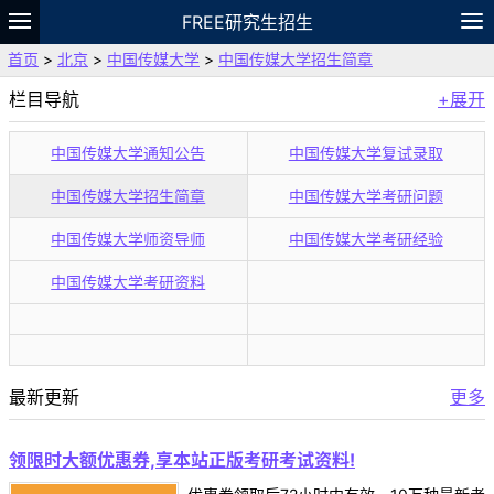
FREE研究生招生
首页
>
北京
>
中国传媒大学
>
中国传媒大学招生简章
题库
故事
专题
APP
笔记
论坛
栏目导航
+展开
VIP
资料
中国传媒大学通知公告
中国传媒大学复试录取
中国传媒大学招生简章
中国传媒大学考研问题
中国传媒大学师资导师
中国传媒大学考研经验
中国传媒大学考研资料
最新更新
更多
领限时大额优惠券,享本站正版考研考试资料!