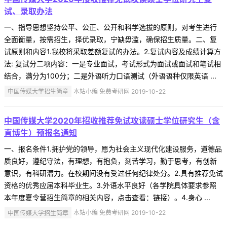
试、录取办法
一、指导思想坚持公平、公正、公开和科学选拔的原则，对考生进行
全面衡量，按需招生，择优录取，宁缺毋滥，确保招生质量。二、复
试原则和内容1.我校将采取差额复试的办法。2.复试内容及成绩计算方
法: 复试分二项内容：一是专业面试，考试形式为面试或面试和笔试相
结合，满分为100分；二是外语听力口语测试（外语语种仅限英语 ...
中国传媒大学招生简章
本站小编 免费考研网 2019-10-22
中国传媒大学2020年招收推荐免试攻读硕士学位研究生（含
直博生）预报名通知
一、报名条件1.拥护党的领导，愿为社会主义现代化建设服务，道德品
质良好，遵纪守法，有理想，有抱负，刻苦学习，勤于思考，有创新
意识，有科研潜力。在校期间没有受过任何纪律处分。2.具有推荐免试
资格的优秀应届本科毕业生。3.外语水平良好（各学院具体要求参照
本年度夏令营招生简章的相关内容，点击查看：链接）。4.身心 ...
中国传媒大学招生简章
本站小编 免费考研网 2019-10-22