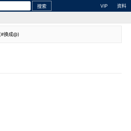
VIP
资料
搜索
(#换成@)