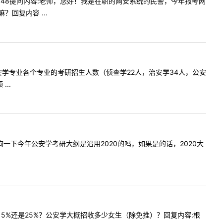
209:48提问内容:老师，您好！我是在职的网安系统的民警，今年报考网
回复内容 ...
年贵校公安学专业各个专业的考研招生人数（侦查学22人，治安学34人，公安
..
我想咨询一下今年公安学考研大纲是沿用2020的吗，如果是的话，2020大
不低于15%还是25%？公安学大概招收多少女生（除免推）？回复内容:根