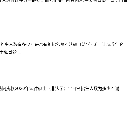
名单和录取人数可以在五一假期之前公布吗？回复内容:需要报省级主管部门审
硕（法学）的招生人数有多少？是否有扩招名额？法硕（法学）和（非法学）的
日公 ...
:你好，请问贵校2020年法律硕士（非法学）全日制招生人数为多少？谢