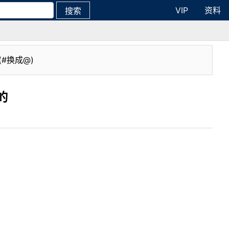
VIP
资料
搜索
(#换成@)
的