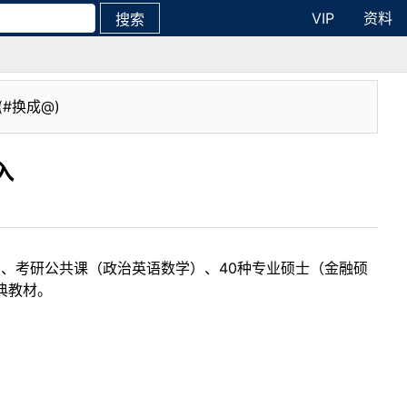
VIP
资料
搜索
(#换成@)
入
目、考研公共课（政治英语数学）、40种专业硕士（金融硕
典教材。