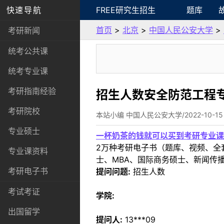
快速导航
FREE研究生招生
题库
首页
>
北京
>
中国人民公安大学
>
考研新闻
统考公共课
统考专业课
考研指南经验
招生人数安全防范工程
考研院校
本站小编 中国人民公安大学/2022-10-15
专业硕士
一杯奶茶的钱就可以买到考研专业课
2万种考研电子书（题库、视频、全
专业课资料
士、MBA、国际商务硕士、新闻传播
考研电子书
提问问题:
招生人数
考试考证
学院:
出国留学
提问人:
13***09