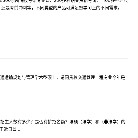
500余所院校考研专业课、200多种职业资格考试、1100多种经典
是考前冲刺等，不同类型的产品可满足您学习上的不同需求。 ...
愿西南交大交通运输规划与管理学术型硕士，请问贵校交通管理工程专业今年是
硕（法学）的招生人数有多少？是否有扩招名额？法硕（法学）和（非法学）的
日公 ...