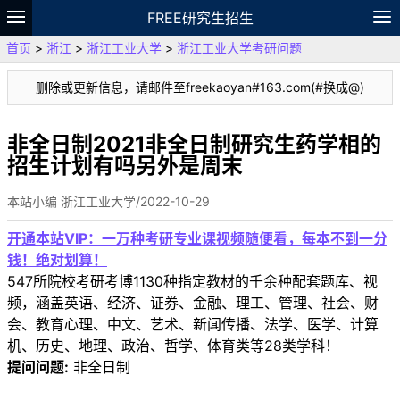
FREE研究生招生
首页
>
浙江
>
浙江工业大学
>
浙江工业大学考研问题
题库
故事
专题
APP
笔记
论坛
删除或更新信息，请邮件至freekaoyan#163.com(#换成@)
VIP
资料
非全日制2021非全日制研究生药学相的
招生计划有吗另外是周末
本站小编 浙江工业大学/2022-10-29
开通本站VIP：一万种考研专业课视频随便看，每本不到一分
钱！绝对划算！
547所院校考研考博1130种指定教材的千余种配套题库、视
频，涵盖英语、经济、证券、金融、理工、管理、社会、财
会、教育心理、中文、艺术、新闻传播、法学、医学、计算
机、历史、地理、政治、哲学、体育类等28类学科！
提问问题:
非全日制