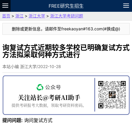
FREE研究生招生
首页
>
浙江
>
浙江大学
>
浙江大学考研问题
题库
故事
专题
APP
笔记
论坛
删除或更新信息，请邮件至freekaoyan#163.com(#换成@)
VIP
资料
询复试方式近期较多学校已明确复试方式
方法拟采取何种方式进行
本站小编 浙江大学/2022-10-28
提问问题:
询问复试方式