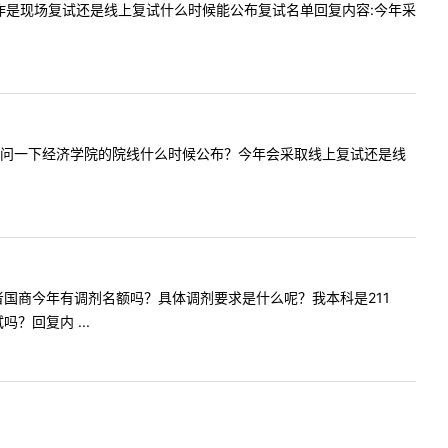
行复试工作是现场复试还是线上复试什么时候能公布复试名单回复内容:今年采
，您好！我想问一下经济学院的院线什么时候公布？今年会采取线上复试还是线
融专硕或者国商今年有调剂名额吗？具体调剂要求是什么呢？我本科是211
回复内 ...