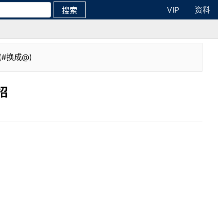
VIP
资料
搜索
(#换成@)
招