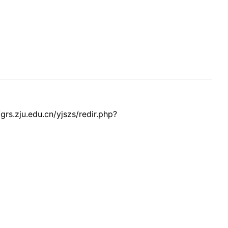
u.cn/yjszs/redir.php?