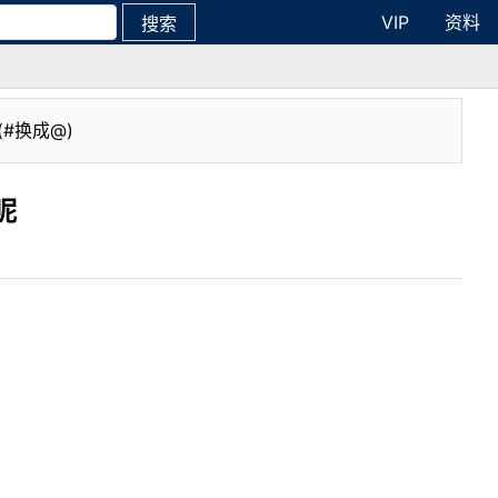
VIP
资料
搜索
(#换成@)
呢