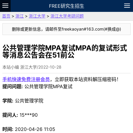
FREE研究生招生
首页
>
浙江
>
浙江大学
>
浙江大学考研问题
题库
故事
专题
APP
笔记
论坛
删除或更新信息，请邮件至freekaoyan#163.com(#换成@)
VIP
资料
公共管理学院MPA复试MPA的复试形式
等消息公告会在51前公
本站小编 浙江大学/2022-10-28
手机快速免费注册会员
，立即获取本站资料解压缩密码！
提问问题:
公共管理学院MPA复试
学院:
公共管理学院
提问人:
15***90
时间:
2020-04-26 11:05