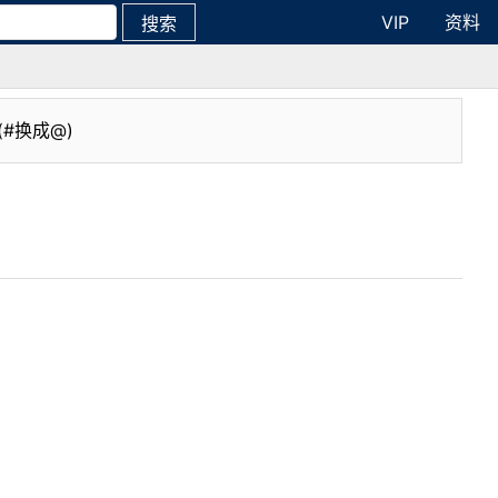
VIP
资料
搜索
(#换成@)