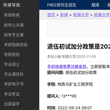
快速导航
FREE研究生招生
题库
首页
>
新疆
>
新疆大学
>
新疆大学
考研新闻
统考公共课
统考专业课
考研指南经验
退伍初试加分政策是20
考研院校
本站小编 新疆大学/2022-11-09
专业硕士
手机快速免费注册会员
，立即获取本
提问问题:
退伍初试加分政策
专业课资料
考研电子书
学院:
地质与矿业工程学院
考试考证
提问人:
13***99
出国留学
时间:
2022-09-24 09:07