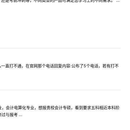
是考前冲刺等，不同类型的产品可满足您学习上的不同需求。 ...
生电话怎么一直打不通，在官网那个电话回复内容:公布了5个电话，若有打不
8年专科毕业，会计电算化专业，想报贵校会计专硕，看到要求五科相近本科阶
报考 ...