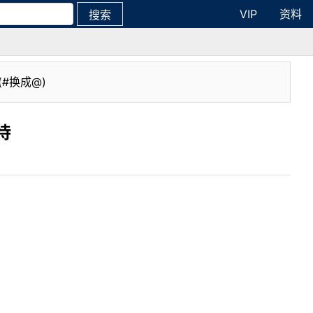
VIP
资料
搜索
(#换成@)
待