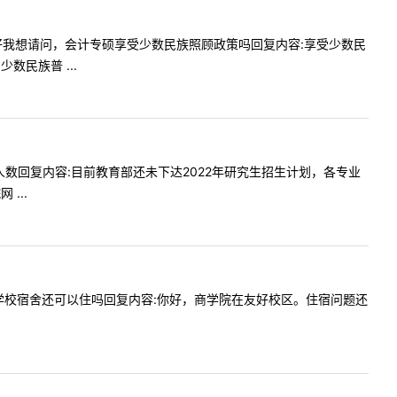
:老师您好我想请问，会计专硕享受少数民族照顾政策吗回复内容:享受少数民
民族普 ...
取分数段人数回复内容:目前教育部还未下达2022年研究生招生计划，各专业
...
习的学年学校宿舍还可以住吗回复内容:你好，商学院在友好校区。住宿问题还