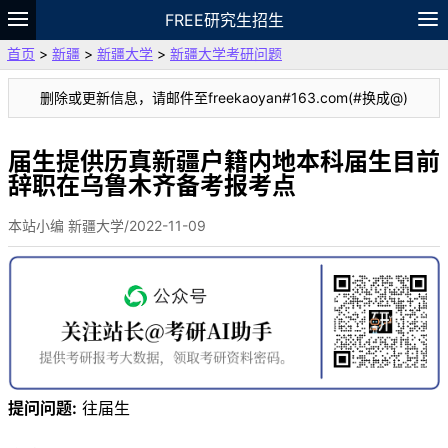
FREE研究生招生
首页
>
新疆
>
新疆大学
>
新疆大学考研问题
题库
故事
专题
APP
笔记
论坛
删除或更新信息，请邮件至freekaoyan#163.com(#换成@)
VIP
资料
届生提供历真新疆户籍内地本科届生目前
辞职在乌鲁木齐备考报考点
本站小编 新疆大学/2022-11-09
提问问题:
往届生