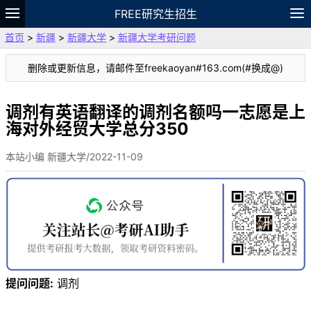
FREE研究生招生
首页
>
新疆
>
新疆大学
>
新疆大学考研问题
题库
故事
专题
APP
笔记
论坛
删除或更新信息，请邮件至freekaoyan#163.com(#换成@)
VIP
资料
调剂有英语翻译的调剂名额吗一志愿是上
海对外经贸大学总分350
本站小编 新疆大学/2022-11-09
提问问题:
调剂