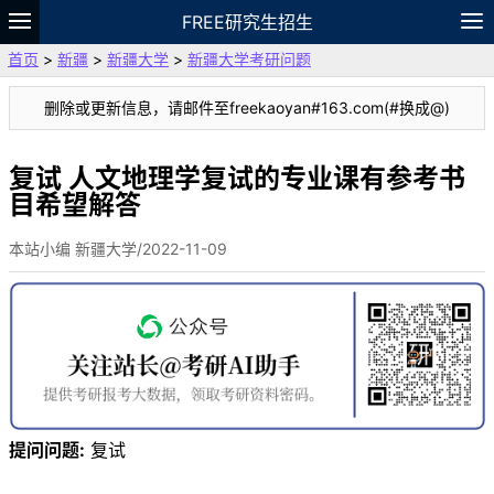
FREE研究生招生
首页
>
新疆
>
新疆大学
>
新疆大学考研问题
题库
故事
专题
APP
笔记
论坛
删除或更新信息，请邮件至freekaoyan#163.com(#换成@)
VIP
资料
复试 人文地理学复试的专业课有参考书
目希望解答
本站小编 新疆大学/2022-11-09
提问问题:
复试