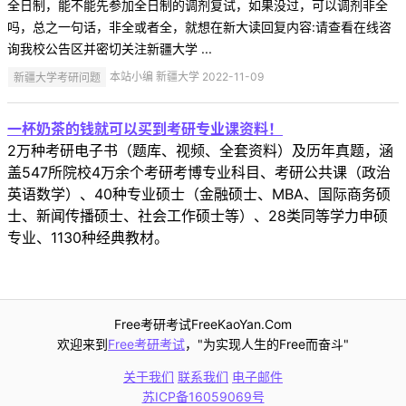
全日制，能不能先参加全日制的调剂复试，如果没过，可以调剂非全
吗，总之一句话，非全或者全，就想在新大读回复内容:请查看在线咨
询我校公告区并密切关注新疆大学 ...
新疆大学考研问题
本站小编 新疆大学 2022-11-09
一杯奶茶的钱就可以买到考研专业课资料！
2万种考研电子书（题库、视频、全套资料）及历年真题，涵
盖547所院校4万余个考研考博专业科目、考研公共课（政治
英语数学）、40种专业硕士（金融硕士、MBA、国际商务硕
士、新闻传播硕士、社会工作硕士等）、28类同等学力申硕
专业、1130种经典教材。
Free考研考试FreeKaoYan.Com
欢迎来到
Free考研考试
，"为实现人生的Free而奋斗"
关于我们
联系我们
电子邮件
苏ICP备16059069号