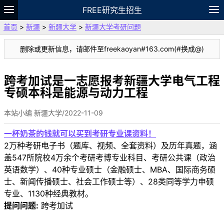
FREE研究生招生
首页
>
新疆
>
新疆大学
>
新疆大学考研问题
题库
故事
专题
APP
笔记
论坛
删除或更新信息，请邮件至freekaoyan#163.com(#换成@)
VIP
资料
跨考加试是一志愿报考新疆大学电气工程
专硕本科是能源与动力工程
本站小编 新疆大学/2022-11-09
一杯奶茶的钱就可以买到考研专业课资料！
2万种考研电子书（题库、视频、全套资料）及历年真题，涵
盖547所院校4万余个考研考博专业科目、考研公共课（政治
英语数学）、40种专业硕士（金融硕士、MBA、国际商务硕
士、新闻传播硕士、社会工作硕士等）、28类同等学力申硕
专业、1130种经典教材。
提问问题:
跨考加试