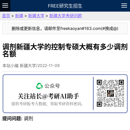
FREE研究生招生
首页
>
新疆
>
新疆大学
>
新疆大学考研问题
题库
故事
专题
APP
笔记
论坛
删除或更新信息，请邮件至freekaoyan#163.com(#换成@)
VIP
资料
调剂新疆大学的控制专硕大概有多少调剂
名额
本站小编 新疆大学/2022-11-09
提问问题:
调剂